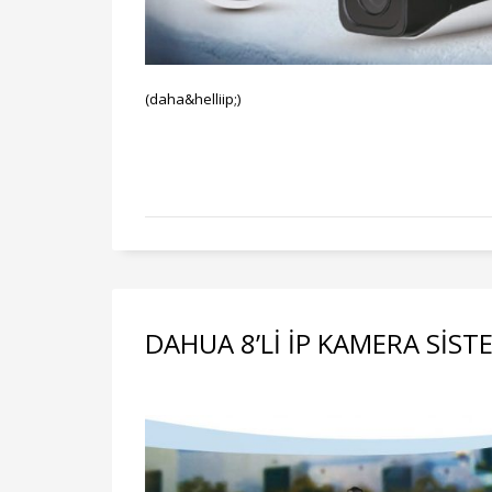
(daha&helliip;)
DAHUA 8’Lİ İP KAMERA SİST