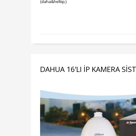
(daha&helliip;)
DAHUA 16’LI İP KAMERA SİS