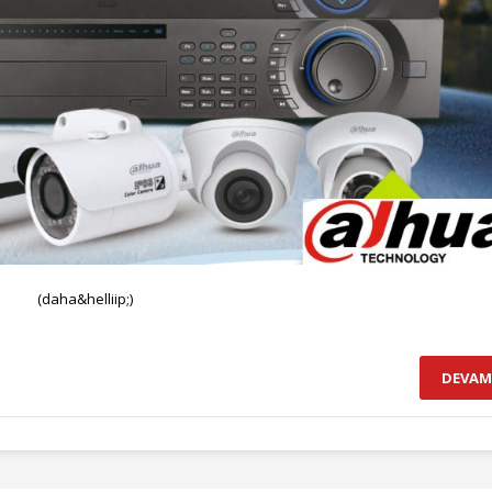
(daha&helliip;)
DEVAM