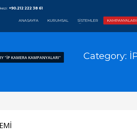
kezi:
+90.212 222 38 61
ANASAYFA
KURUMSAL
SİSTEMLER
KAMPANYALARI
Category: 
Y "İP KAMERA KAMPANYALARI"
TEMİ