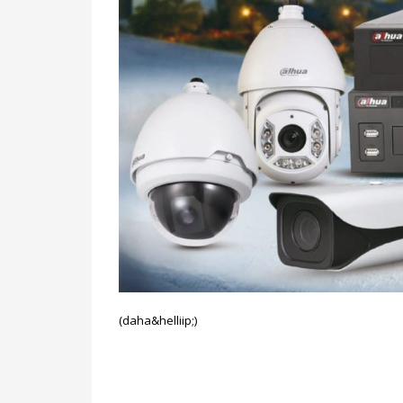
(daha&helliip;)